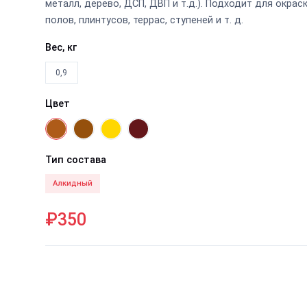
металл, дерево, ДСП, ДВП и т.д.). Подходит для окрас
полов, плинтусов, террас, ступеней и т. д.
Вес, кг
0,9
Цвет
Тип состава
Алкидный
₽350