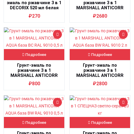
эмаль по ржавчине 3 в 1
ржавчине 3 в 1
DECORIX 520 мл белая
MARSHALL ANTICORR
глянцевая
AQUA база BC RAL 9010 2
₽270
₽2680
л
Подробнее
Подробнее
Грунт-эмаль по
Грунт-эмаль по
ржавчине 3 в 1
ржавчине 3 в 1
MARSHALL ANTICORR
MARSHALL ANTICORR
AQUA база BC RAL 9010
AQUA база BW RAL 9010 2
₽800
₽2800
0,5 л
л
Подробнее
Подробнее
Грунт-эмаль по
Грунт-эмаль по