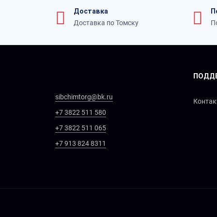
Доставка
П
Доставка по Томску
П
ПОДД
sibchimtorg@bk.ru
Конта
+7 3822 511 580
+7 3822 511 065
+7 913 824 8311