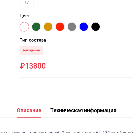
17
Цвет
Тип состава
Алкидный
₽13800
Описание
Техническая информация
иты деревянных поверхностей. Покрытие эмали НЦ-132 устойчиво к