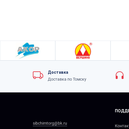
Доставка
Доставка по Томску
ПОДД
sibchimtorg@bk.ru
Конта