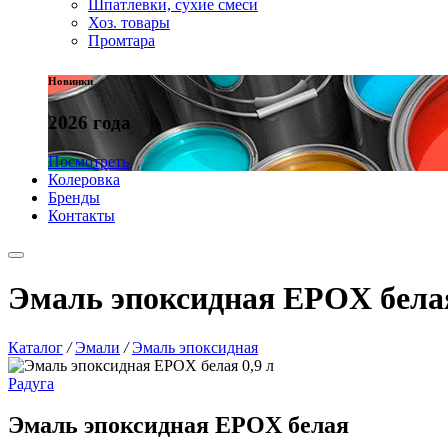
Шпатлевки, сухие смеси
Хоз. товары
Промтара
Новинки
2026 года
Посмотреть
Колеровка
Бренды
Контакты
Эмаль эпоксидная EPOX белая
Каталог
/
Эмали
/
Эмаль эпоксидная
Радуга
Эмаль эпоксидная EPOX белая