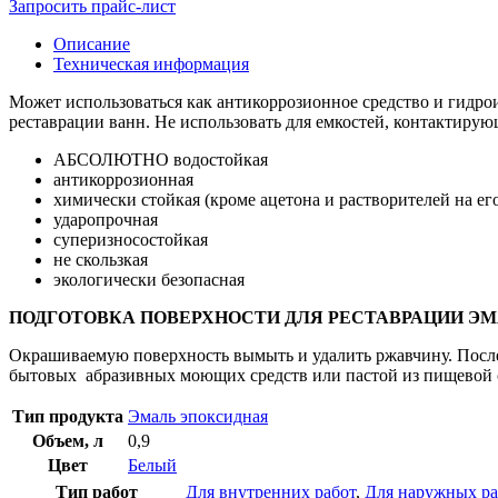
Запросить прайс-лист
Описание
Техническая информация
Может использоваться как антикоррозионное средство и гидрои
реставрации ванн. Не использовать для емкостей, контактиру
АБСОЛЮТНО водостойкая
антикоррозионная
химически стойкая (кроме ацетона и растворителей на ег
ударопрочная
суперизносостойкая
не скользкая
экологически безопасная
ПОДГОТОВКА ПОВЕРХНОСТИ ДЛЯ РЕСТАВРАЦИИ ЭМ
Окрашиваемую поверхность вымыть и удалить ржавчину. После
бытовых абразивных моющих средств или пастой из пищевой 
Тип продукта
Эмаль эпоксидная
Объем, л
0,9
Цвет
Белый
Тип работ
Для внутренних работ
,
Для наружных ра