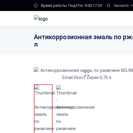
Skip to main content
Время работы: Пнд-Птн: 9:00-17:30
Звоните:
+
Антикоррозионная эмаль по ржав
л