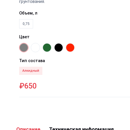
грунтования.
Объем, л
0,75
Цвет
Тип состава
Алкидный
₽650
Описание
Техническая информация