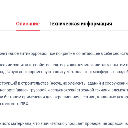
Описание
Техническая информация
фективное антикоррозионное покрытие, сочетающее в себе свойств
сокие защитные свойства подтверждаются многолетним опытом п
 надежную долговременную защиту металла от атмосферных воздей
трукций в строительстве (несущие элементы зданий и сооружений,
анспорте (шасси грузовой и сельскохозяйственной техники, элемен
ри бытовом применении для окрашивания лестниц, кованных декор
з жесткого ПВХ.
ьного материала, что значительно упрощает проведение окрасочны