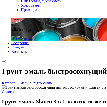
Шпатлевки, сухие смеси
Хоз. товары
Промтара
Новинки
2026 года
Посмотреть
Колеровка
Бренды
Контакты
Грунт-эмаль быстросохнущий 
Каталог
/
Эмали
/
Грунт-эмаль
Славен
Грунт-эмаль Slaven 3 в 1 золотисто-жел