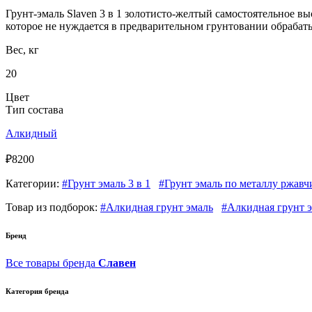
Грунт-эмаль Slaven 3 в 1 золотисто-желтый самостоятельное в
которое не нуждается в предварительном грунтовании обрабат
Вес, кг
20
Цвет
Тип состава
Алкидный
₽8200
Категории:
#Грунт эмаль 3 в 1
#Грунт эмаль по металлу ржавч
Товар из подборок:
#Алкидная грунт эмаль
#Алкидная грунт 
Бренд
Все товары бренда
Славен
Категория бренда