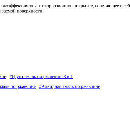
ысокоэффективное антикоррозионное покрытие, сочетающее в себ
ываемой поверхности.
ине
#Грунт эмаль по ржавчине 3 в 1
эмаль по ржавчине
#Алкидная эмаль по ржавчине