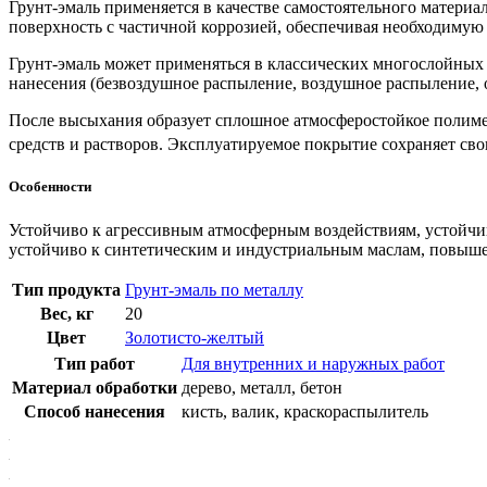
Грунт-эмаль применяется в качестве самостоятельного материа
поверхность с частичной коррозией, обеспечивая необходимую
Грунт-эмаль может применяться в классических многослойных 
нанесения (безвоздушное распыление, воздушное распыление, о
После высыхания образует сплошное атмосферостойкое полиме
средств и растворов. Эксплуатируемое покрытие сохраняет сво
Особенности
Устойчиво к агрессивным атмосферным воздействиям, устойчив
устойчиво к синтетическим и индустриальным маслам, повыш
Тип продукта
Грунт-эмаль по металлу
Вес, кг
20
Цвет
Золотисто-желтый
Тип работ
Для внутренних и наружных работ
Материал обработки
дерево, металл, бетон
Способ нанесения
кисть, валик, краскораспылитель