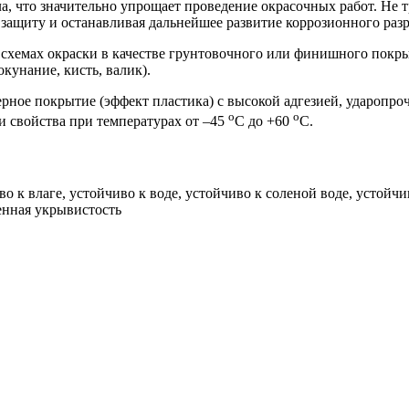
ла, что значительно упрощает проведение окрасочных работ. Не 
 защиту и останавливая дальнейшее развитие коррозионного раз
схемах окраски в качестве грунтовочного или финишного покры
кунание, кисть, валик).
рное покрытие (эффект пластика) с высокой адгезией, ударопр
o
o
и свойства при температурах от –45
С до +60
С.
о к влаге, устойчиво к воде, устойчиво к соленой воде, устой
енная укрывистость