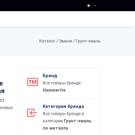
Каталог
/
Эмали
/
Грунт-эмаль
Бренд
е
Все товары бренда
ая
Hammerite
005
Категория бренда
оновые
Все товары бренда в
категории
Грунт-эмаль
по металлу