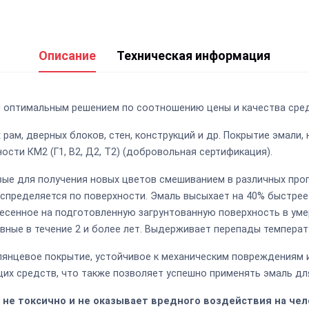
Описание
Техническая информация
ся оптимальным решением по соотношению цены и качества сре
рам, дверных блоков, стен, конструкций и др. Покрытие эмали,
сти КМ2 (Г1, В2, Д2, Т2) (добровольная сертификация).
ые для получения новых цветов смешиванием в различных проп
распределяется по поверхности. Эмаль высыхает на 40% быстре
несенное на подготовленную загрунтованную поверхность в уме
вные в течение 2 и более лет. Выдерживает перепады температур
глянцевое покрытие, устойчивое к механическим повреждениям
х средств, что также позволяет успешно применять эмаль дл
не токсично и не оказывает вредного воздействия на чел