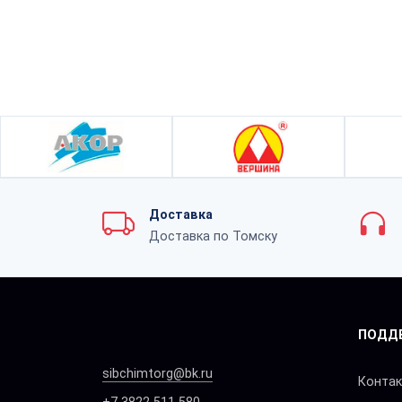
Доставка
Доставка по Томску
ПОДД
sibchimtorg@bk.ru
Конта