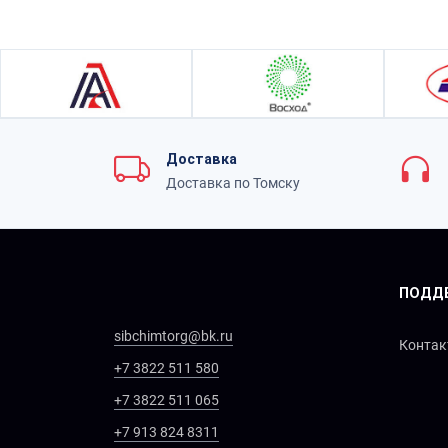
Доставка
Доставка по Томску
ПОДД
sibchimtorg@bk.ru
Конта
+7 3822 511 580
+7 3822 511 065
+7 913 824 8311