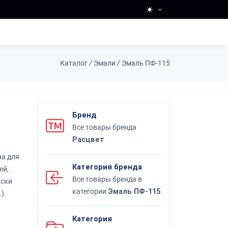
Каталог
/
Эмали
/
Эмаль ПФ-115
Бренд
Все товары бренда
Расцвет
на для
Категория бренда
ей,
Все товары бренда в
аски
категории
Эмаль ПФ-115
).
Категория