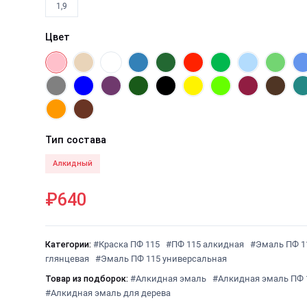
1,9
Цвет
Тип состава
Алкидный
₽640
Категории:
#Краска ПФ 115
#ПФ 115 алкидная
#Эмаль ПФ 1
глянцевая
#Эмаль ПФ 115 универсальная
Товар из подборок:
#Алкидная эмаль
#Алкидная эмаль ПФ 
#Алкидная эмаль для дерева