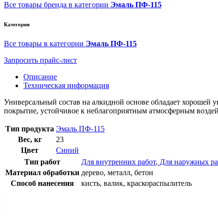
Все товары бренда в категории
Эмаль ПФ-115
Категория
Все товары в категории
Эмаль ПФ-115
Запросить прайс-лист
Описание
Техническая информация
Универсальный состав на алкидной основе обладает хорошей ук
покрытие, устойчивое к неблагоприятным атмосферным воздей
Тип продукта
Эмаль ПФ-115
Вес, кг
23
Цвет
Синий
Тип работ
Для внутренних работ
,
Для наружных ра
Материал обработки
дерево, металл, бетон
Способ нанесения
кисть, валик, краскораспылитель