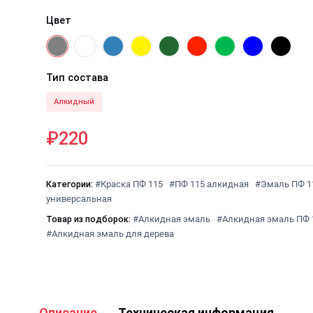
Цвет
Тип состава
Алкидный
₽220
Категории:
#Краска ПФ 115
#ПФ 115 алкидная
#Эмаль ПФ 1
универсальная
Товар из подборок:
#Алкидная эмаль
#Алкидная эмаль ПФ 
#Алкидная эмаль для дерева
Описание
Техническая информация