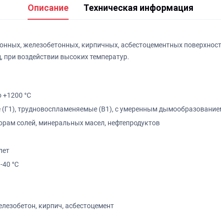
Описание
Техническая информация
тонных, железобетонных, кирпичных, асбестоцементных поверхност
, при воздействии высоких температур.
о +1200 °С
(Г1), трудновоспламеняемые (В1), с умеренным дымообразованием
орам солей, минеральных масел, нефтепродуктов
лет
-40 °С
елезобетон, кирпич, асбестоцемент