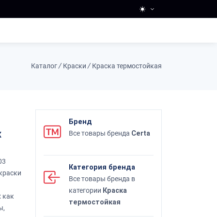
Каталог
/
Краски
/
Краска термостойкая
Бренд
х
Все товары бренда
Certa
03
Категория бренда
краски
Все товары бренда в
категории
Краска
х как
термостойкая
ы,