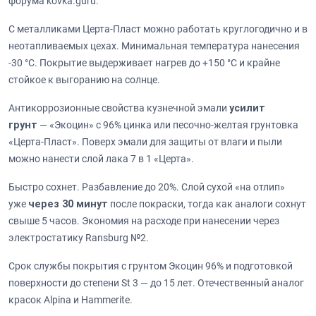
форума kovka.guru.
С металликами Церта-Пласт можно работать круглогодично и в
неотапливаемых цехах. Минимальная температура нанесения
-30 °C. Покрытие выдерживает нагрев до +150 °C и крайне
стойкое к выгоранию на солнце.
Антикоррозионные свойства кузнечной эмали
усилит
грунт
— «Экоцин» с 96% цинка или песочно-желтая грунтовка
«Церта-Пласт». Поверх эмали для защиты от влаги и пыли
можно нанести слой лака 7 в 1 «Церта».
Быстро сохнет. Разбавление до 20%. Слой сухой «на отлип»
уже
через 30 минут
после покраски, тогда как аналоги сохнут
свыше 5 часов. Экономия на расходе при нанесении через
электростатику Ransburg №2.
Срок службы покрытия с грунтом Экоцин 96% и подготовкой
поверхности до степени St 3 — до 15 лет. Отечественный аналог
красок Alpina и Hammerite.