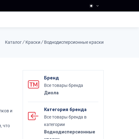
Каталог
/
Краски
/
Воднодисперсионные краски
Бренд
я
Все товары бренда
Диола
Категория бренда
лков и
Все товары бренда в
категории
, что
Воднодисперсионные