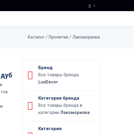
Каталог
/
Пропитки
/
Лакоморилка
Бренд
 дуб
Все товары бренда
LuxDecor
 в
нтов
Категория бренда
Все товары бренда в
ом
категории
Лакоморилка
Категория