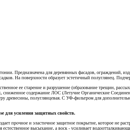
онии. Предназначена для деревянных фасадов, ограждений, изде
адков. На поверхности образует эстетичный полуглянец. Подчер
твенное ее старение и разрушение (образование трещин, рассыха
х, сниженное содержание ЛОС (Летучие Органические Соединения
уру древесины, полуглянцевая. С УФ-фильтром для дополнитель
ase для усиления защитных свойств.
дает прочное и эластичное защитное покрытие, которое не раст
я естественное высыхание, а воск - усиливает водоотталкивающ