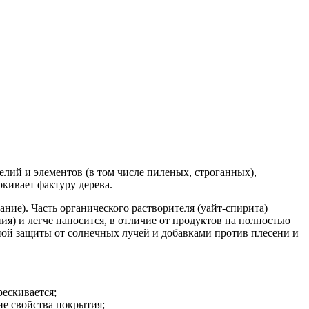
лий и элементов (в том числе пиленых, строганных),
кивает фактуру дерева.
ние). Часть органического растворителя (уайт-спирита)
) и легче наносится, в отличие от продуктов на полностью
ной защиты от солнечных лучей и добавками против плесени и
рескивается;
ие свойства покрытия;