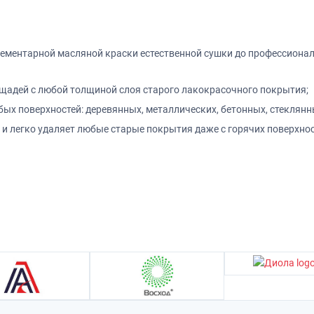
ементарной масляной краски естественной сушки до профессионал
щадей с любой толщиной слоя старого лакокрасочного покрытия;
ых поверхностей: деревянных, металлических, бетонных, стеклянн
и легко удаляет любые старые покрытия даже с горячих поверхнос