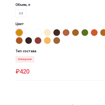
Объем, л
0,8
Цвет
Тип состава
Алкидный
₽420