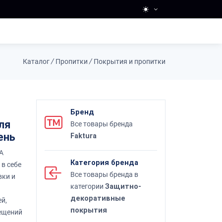
Каталог
/
Пропитки
/
Покрытия и пропитки
Бренд
ля
Все товары бренда
ень
Faktura
A
Категория бренда
в себе
Все товары бренда в
вки и
категории
Защитно-
декоративные
й,
покрытия
мещений