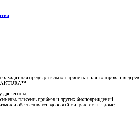
ытия
но подходит для предварительной пропитки или тонирования д
ов FAKTURA™.
у древесины;
иневы, плесени, грибков и других биоповреждений
измов и обеспечивают здоровый микроклимат в доме;