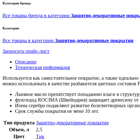
Категория бренда
Все товары бренда в категории
Защитно-декоративные покр
Категория
Все товары в категории
Защитно-декоративные покрытия
Запросить прайс-лист
Описание
Техническая информация
Используется как самостоятельное покрытие, а также идеаль
можно использовать в качестве разбавителя цветных состав
Льняное масло препятствует попаданию влаги в структур
фунгицид ROCIMA (Швейцария) защищает древесину от с
Ионы серебра подавляют развитие болезнетворных орган
Срок службы покрытия не мене 10 лет.
Тип продукта
Защитно-декоративные покрытия
Объем, л
2,5
Цвет
Тик