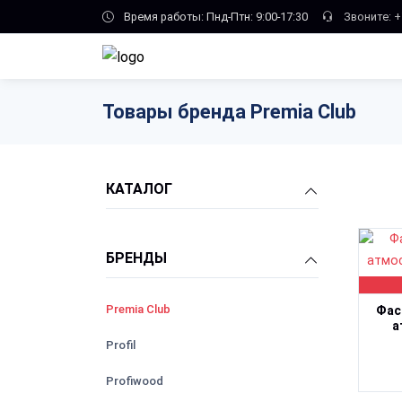
Skip to main content
Время работы: Пнд-Птн: 9:00-17:30
Звоните:
+
Kolt
Kraffa
Neomid
Товары бренда Premia Club
LuxDecor
Marshall
КАТАЛОГ
Mokke
Pinotex
БРЕНДЫ
Poli-R
Premia Club
Фас
а
Profil
Profiwood