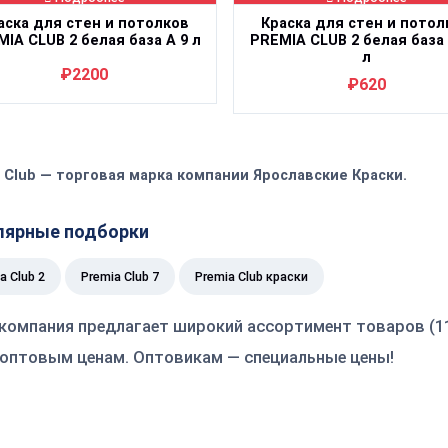
аска для стен и потолков
Краска для стен и потол
IA CLUB 2 белая база А 9 л
PREMIA CLUB 2 белая база 
л
₽2200
₽620
 Club — торговая марка компании Ярославские Краски.
лярные подборки
a Club 2
Premia Club 7
Premia Club краски
компания предлагает широкий ассортимент товаров (11
оптовым ценам. Оптовикам — специальные цены!