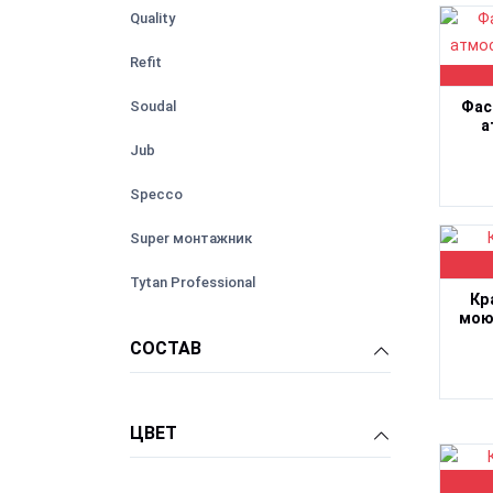
Quality
Refit
Фас
Soudal
а
Jub
Specco
Super монтажник
Tytan Professional
Кр
мою
Titan
СОСТАВ
Vetonit
ЦВЕТ