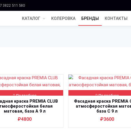
7 3822 511 580
КАТАЛОГ
КОЛЕРОВКА
БРЕНДЫ
КОНТАКТЫ
Подробнее
Подробнее
адная краска PREMIA CLUB
Фасадная краска PREMIA 
тмосферостойкая белая
атмосферостойкая матов
матовая, база A 9 л
база C 9 л
₽4800
₽3600