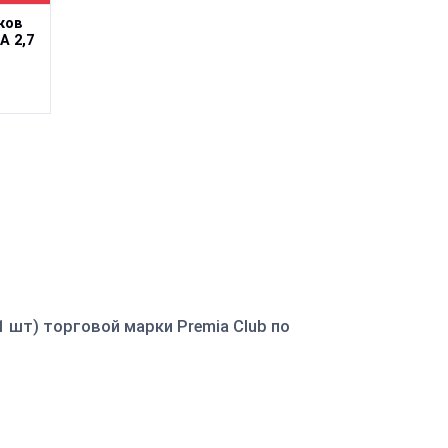
ков
А 2,7
 шт) торговой марки Premia Club по