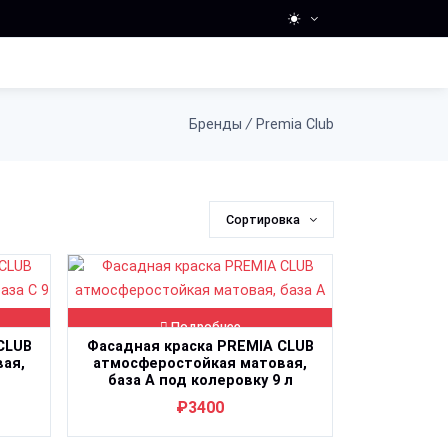
Бренды
/
Premia Club
Сортировка
Подробнее
CLUB
Фасадная краска PREMIA CLUB
ая,
атмосферостойкая матовая,
база A под колеровку 9 л
₽3400